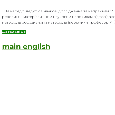
На кафедрі ведуться наукові дослідження за напрямками "Но
речовини і матеріали" Цим науковим напрямкам відповідают
матеріалів абразивними матеріалів (керівники професор К
Детальніше
main english