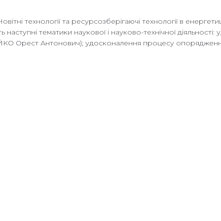
вітні технології та ресурсозберігаючі технології в енергети
ь наступні тематики наукової і науково-технічної діяльност
ІЙКО Орест Антонович); удосконалення процесу опорядження