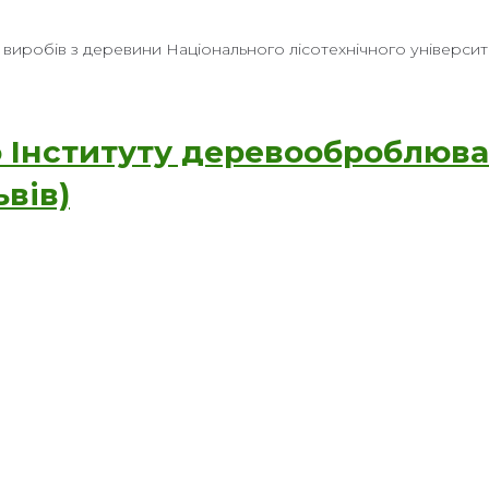
иробів з деревини Національного лісотехнічного університе
 Інституту деревооброблюва
вів)