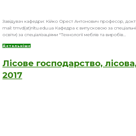
Завідувач кафедри: Кійко Орест Антонович професор, доктор тех
mail: tmvd(at)nltu.edu.ua Кафедра є випусковою за спеціальн
освіти) за спеціалізаціями "Технології меблів та виробів...
Детальніше
Лісове господарство, лісова
2017