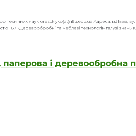
нічних наук orest.kiyko(at)nltu.edu.ua Адреса: м.Львів, вул. За
істю 187 «Деревообробні та меблеві технології» галузі знань 
, паперова і деревообробна п