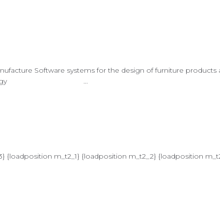
acture Software systems for the design of furniture products an
aving technology ...
3} {loadposition m_t2_1} {loadposition m_t2_2} {loadposition m_t