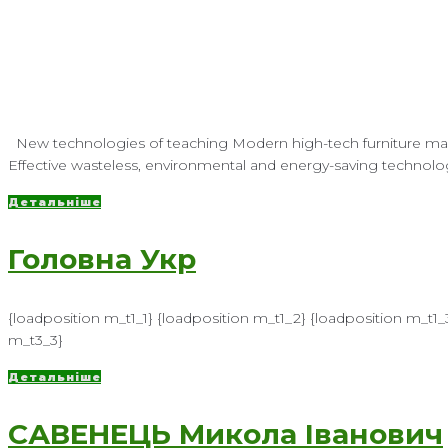
New technologies of teaching Modern high-tech furniture manuf
Effective wasteless, environmental and energy-s
Детальніше
Головна Укр
{loadposition m_t1_1} {loadposition m_t1_2} {loadposition m_t1_
m_t3_3}
Детальніше
САВЕНЕЦЬ Микола Іванович