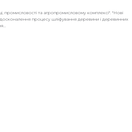
ці, промисловості та агропромисловому комплексі". "Нові
і: удосконалення процесу шліфування деревини і деревинних
...